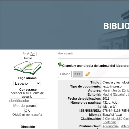
A-
A
A+
New search
Inicio
Ciencia y tecnología del animal del laboratori
Público
ISBD
Elige idioma
Título :
Ciencia y tecnología
Tipo de documento:
texto impreso
Conectarse
Autores:
Martín Jesús Züni
acceder a su cuenta de
Editorial:
Madrid [España] : 
usuario
Fecha de publicación:
2011
Número de páginas:
431 p. Vol. II
Il.:
tbls., gráf.
ISBN/ISSN/DL:
978-84-8138-785-
Olvidé mi contraseña
Idioma :
Español (
spa
)
Clasificación:
2 Ciencia:2.80 Cie
Zootécnia
Palabras clave:
Agronomía-
Veteri
Dirección