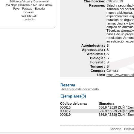
Clasificación:
636.9/Z829
Biblioteca Virtual y Documental
Via Napo kilometro 2 1/2 Paso lateral
Resumen:
Salud y seguridad 
Puyo - Pastaza - Ecuador
sanitario del pers
Ecuador
muestra biológica.
032 889 118
experimentales espe
contacto
estudios de órgano
farmacología y tox
empleo de animales
Técnicas alternati
bases de un proyect
resultados. Armoni
investigación expe
Agroindustria :
Si
Agropecuaria :
Si
Ambiental :
Si
Biología :
Si
Forestal :
Si
Turismo :
Si
Compra :
Compra
Link:
https://www.uea.e
Reserva
Reservar este documento
Ejemplares(3)
Código de barras
Signatura
000615
636.9 / Z829 ZUÑ / Ejem
000617
636.9 / Z829 ZUÑ / Ejem
000619
636.9 / Z829 ZUÑ / Ejem
Soporte - Bibliol