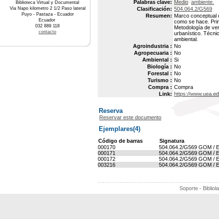
Palabras clave:
Medio
ambiente.
Biblioteca Virtual y Documental
Via Napo kilometro 2 1/2 Paso lateral
Clasificación:
504.064.2/G569
Puyo - Pastaza - Ecuador
Resumen:
Marco conceptual de
Ecuador
como se hace. Prin
032 889 118
Metodología de ver
contacto
urbanístico. Técni
ambiental.
Agroindustria :
No
Agropecuaria :
No
Ambiental :
Si
Biología :
No
Forestal :
No
Turismo :
No
Compra :
Compra
Link:
https://www.uea.ed
Reserva
Reservar este documento
Ejemplares(4)
Código de barras
Signatura
000170
504.064.2/G569 GOM / E
000171
504.064.2/G569 GOM / E
000172
504.064.2/G569 GOM / E
003216
504.064.2/G569 GOM / E
Soporte - Bibliol