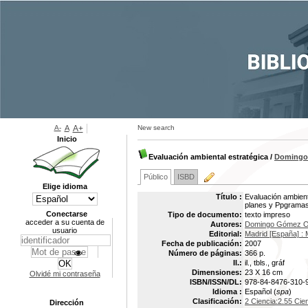
A-
A
A+
New search
Inicio
Evaluación ambiental estratégica
/
Domingo
Público
ISBD
Elige idioma
Título :
Evaluación ambient
planes y Ppgrama
Conectarse
Tipo de documento:
texto impreso
acceder a su cuenta de
Autores:
Domingo Gómez O
usuario
Editorial:
Madrid [España] :
Fecha de publicación:
2007
Número de páginas:
366 p.
Il.:
il., tbls., gráf
Dimensiones:
23 X 16 cm
Olvidé mi contraseña
ISBN/ISSN/DL:
978-84-8476-310-
Idioma :
Español (
spa
)
Clasificación:
2 Ciencia:2.55 Cie
Dirección