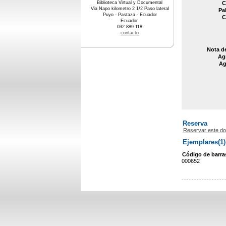
Biblioteca Virtual y Documental
C
Via Napo kilometro 2 1/2 Paso lateral
Pa
Puyo - Pastaza - Ecuador
C
Ecuador
032 889 118
contacto
Nota d
Agr
Ag
Reserva
Reservar este d
Ejemplares(1)
Código de barra
000652