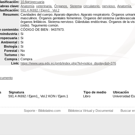
lasificación:
10 Agropecuaria
labras clave:
Anatomía
veterinaria.
Órganos.
Sistema
circulatorio.
nervioso.
Anatomía.
lasificación:
591.4 /K692 / Ejem1_ Vol.2
Resumen:
Cavidades del cuerpo. Aparato digestivo. Aparato respiratorio. Órganos urinar
masculinos. Órganos genitales femeninos. Órganos del sistema cardiovascular
órganos linfáticos. Sistema nervioso. Glándulas endócrinas. Órganos de la vis
(oído). Tegumento común.
e contenido:
CÓDIGO DE BIEN : 9437973.
oindustria :
Si
ropecuaria :
Si
Ambiental :
Si
Biología :
Si
Forestal :
No
Turismo :
No
Compra :
Compra
Link:
https://www.uea.edu.ec/pmb/index.php?lvl=notice_display&id=376
ocumento
s
Signatura
Tipo de medio
Ubicación
591.4 /K692 / Ejem1_ Vol.2 KON / Ejem.1
Libro
Universidad Es
Soporte - Bibliolatino.com
Biblioteca Virtual y Documental
Buscar e