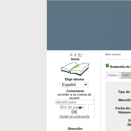
A-
A
A+
New search
Inicio
Anatomía de 
Público
ISBD
Elige idioma
Conectarse
Tipo de
acceder a su cuenta de
usuario
Mención
Fecha de 
Número 
Olvidé mi contraseña
D
IS
Dirección