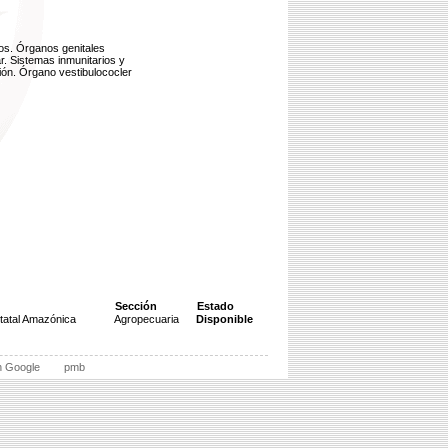
ios. Órganos genitales
. Sistemas inmunitarios y
ión. Órgano vestibulococler
Sección
Estado
tatal Amazónica
Agropecuaria
Disponible
n Google
pmb