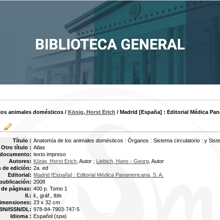
los animales domésticos
/
König, Horst Erich
/ Madrid [España] : Editorial Médica Pan
Título :
Anatomía de los animales domésticos : Órganos : Sistema circulatorio : y Sis
Otro título :
Atlas
 documento:
texto impreso
Autores:
König, Horst Erich
, Autor ;
Liebich, Hans - Georg
, Autor
 de edición:
2a. ed
Editorial:
Madrid [España] : Editorial Médica Panamericana, S. A.
publicación:
2008
de páginas:
400 p. Tomo 1
Il.:
il., gráf., tbls
imensiones:
23 x 32 cm
BN/ISSN/DL:
978-84-7903-747-5
Idioma :
Español (
spa
)