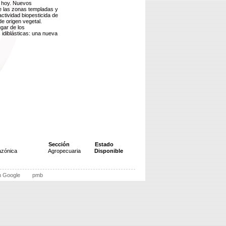
e hoy. Nuevos
de las zonas templadas y
ctividad biopesticida de
de origen vegetal.
ugar de los
s idiblásticas: una nueva
Sección
Estado
azónica
Agropecuaria
Disponible
n Google
pmb