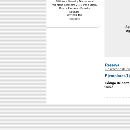
Biblioteca Virtual y Documental
Via Napo kilometro 2 1/2 Paso lateral
Puyo - Pastaza - Ecuador
Ecuador
032 889 118
contacto
Agr
Ag
Reserva
Reservar este d
Ejemplares(1)
Código de barra
000731