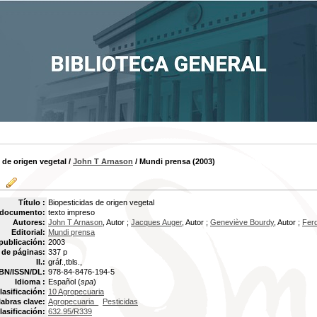
 de origen vegetal
/
John T Arnason
/ Mundi prensa (2003)
Título :
Biopesticidas de origen vegetal
 documento:
texto impreso
Autores:
John T Arnason
, Autor ;
Jacques Auger
, Autor ;
Geneviève Bourdy
, Autor ;
Fer
Editorial:
Mundi prensa
publicación:
2003
de páginas:
337 p
Il.:
gráf.,tbls.,
BN/ISSN/DL:
978-84-8476-194-5
Idioma :
Español (
spa
)
lasificación:
10 Agropecuaria
labras clave:
Agropecuaria_
Pesticidas
lasificación:
632.95/R339