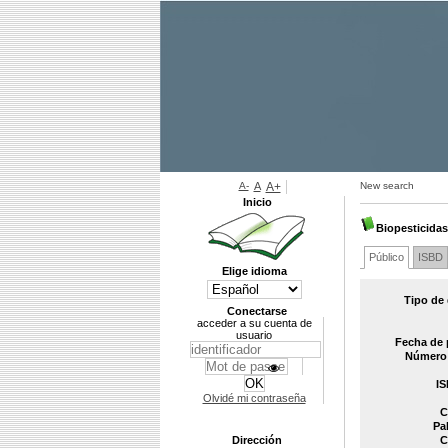
A-
A
A+
New search
Inicio
Biopesticidas
Público
ISBD
Elige idioma
Tipo de
Conectarse
acceder a su cuenta de
usuario
Fecha de 
Número 
IS
Olvidé mi contraseña
C
Pa
Dirección
C