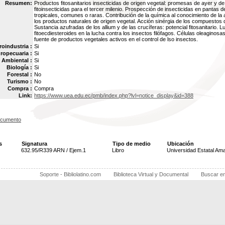
Resumen:
Productos fitosanitarios insecticidas de origen vegetal: promesas de ayer y d
fitoinsecticidas para el tercer milenio. Prospección de insecticidas en pantas 
tropicales, comunes o raras. Contribución de la química al conocimiento de la a
los productos naturales de origen vegetal. Acción sinérgia de los compuestos 
Sustancia azufradas de los allium y de las crucíferas: potencial fitosanitario. L
fitoecdiesteroides en la lucha contra los insectos filófagos. Células oleaginosa
fuente de productos vegetales activos en el control de lso insectos.
oindustria :
Si
ropecuaria :
Si
Ambiental :
Si
Biología :
Si
Forestal :
No
Turismo :
No
Compra :
Compra
Link:
https://www.uea.edu.ec/pmb/index.php?lvl=notice_display&id=388
ocumento
s
Signatura
Tipo de medio
Ubicación
632.95/R339 ARN / Ejem.1
Libro
Universidad Estatal Am
Soporte - Bibliolatino.com
Biblioteca Virtual y Documental
Buscar e