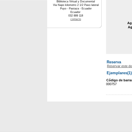
Biblioteca Virtual y Documental
Via Napo kilometro 2 1/2 Paso lateral
Puyo - Pastaza - Ecuador
Ecuador
032 889 118
contacto
Agr
Ag
Reserva
Reservar este d
Ejemplares(1)
Código de barra
000757