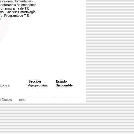
e calores. Alimentación
ransferencia de embriones
 un programa de T.E.
do. Blasticios-morfología
ca. Programa de T.E.
a.
Sección
Estado
azónica
Agropecuaria
Disponible
n Google
pmb