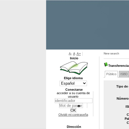
A-
A
A+
New search
Inicio
Transferenci
Público
ISBD
Elige idioma
Tipo de
Conectarse
acceder a su cuenta de
usuario
Número 
IS
Olvidé mi contraseña
C
Pa
C
Dirección