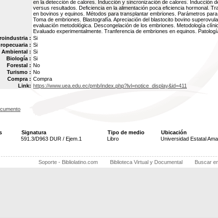
en la detección de calores. Inducción y sincronización de calores. Inducción d
versus resultados. Deficiencia en la alimentación poca eficiencia hormonal. T
en bovinos y equinos. Métodos para transplantar embriones. Parámetros para
Toma de embriones. Blastografía. Apreciación del blastocito bovino superovula
evaluación metodológica. Descongelación de los embriones. Metodología clíni
Evaluado experimentalmente. Tranferencia de embriones en equinos. Patologí
oindustria :
Si
ropecuaria :
Si
Ambiental :
Si
Biología :
Si
Forestal :
No
Turismo :
No
Compra :
Compra
Link:
https://www.uea.edu.ec/pmb/index.php?lvl=notice_display&id=411
ocumento
s
Signatura
Tipo de medio
Ubicación
591.3/D963 DUR / Ejem.1
Libro
Universidad Estatal Am
Soporte - Bibliolatino.com
Biblioteca Virtual y Documental
Buscar e