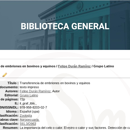
a de embriones en bovinos y equinos
/
Felipe Durán Ramírez
/ Grupo Latino
Título :
Transferencia de embriones en bovinos y equinos
 documento:
texto impreso
Autores:
Felipe Durán Ramírez
, Autor
Editorial:
Grupo Latino
de páginas:
72p
Il.:
il.,graf.,tbls.,
BN/ISSN/DL:
978-958-8203-02-7
Idioma :
Español (
spa
)
lasificación:
Zoología
labras clave:
Agropecuaria.
lasificación:
591.3/D963
Resumen:
La importancia del celo o calor. El estro o calor y sus factores. Detección de