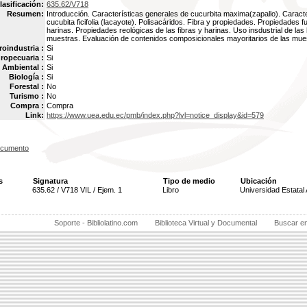
lasificación:
635.62/V718
Resumen:
Introducción. Características generales de cucurbita maxima(zapallo). Caract
cucubita ficifolia (lacayote). Polisacáridos. Fibra y propiedades. Propiedades f
harinas. Propiedades reológicas de las fibras y harinas. Uso insdustrial de la
muestras. Evaluación de contenidos composicionales mayoritarios de las mue
oindustria :
Si
ropecuaria :
Si
Ambiental :
Si
Biología :
Si
Forestal :
No
Turismo :
No
Compra :
Compra
Link:
https://www.uea.edu.ec/pmb/index.php?lvl=notice_display&id=579
ocumento
s
Signatura
Tipo de medio
Ubicación
635.62 / V718 VIL / Ejem. 1
Libro
Universidad Estata
Soporte - Bibliolatino.com
Biblioteca Virtual y Documental
Buscar e