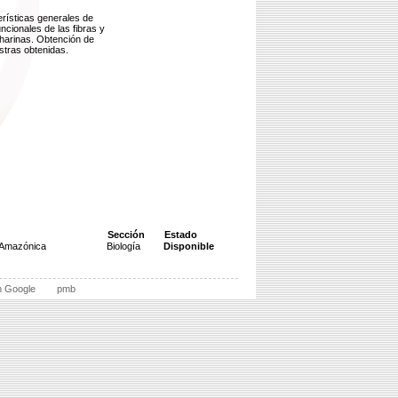
erísticas generales de
uncionales de las fibras y
s harinas. Obtención de
stras obtenidas.
Sección
Estado
l Amazónica
Biología
Disponible
n Google
pmb