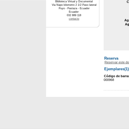
Biblioteca Virtual y Documental
C
Via Napo kilometro 2 1/2 Paso lateral
Puyo - Pastaza - Ecuador
Ecuador
032 889 118
contacto
Agr
Ag
Reserva
Reservar este d
Ejemplares(1)
Código de barra
000968