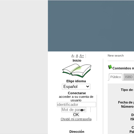
A-
A
A+
New search
Inicio
Contenidos ma
Público
ISBD
Elige idioma
Tipo de
Conectarse
acceder a su cuenta de
usuario
Fecha de 
Número 
D
Olvidé mi contraseña
IS
C
Dirección
Pa