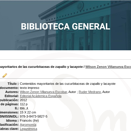
yoritarios de las cucurbitaceas de zapallo y lacayote
/
Wilson Zenon Villanueva Esc
Título :
Contenidos mayoritarios de las cucurbitaceas de zapallo y lacayote
 documento:
texto impreso
Autores:
Wilson Zenon Villanueva Escobar
, Autor ;
Ruder Medrano
, Autor
Editorial:
Editorial Acádemica Española
publicación:
2012
de páginas:
112 p
Il.:
tbls.,il.
imensiones:
15 X 22 cm
BN/ISSN/DL:
978-3-8473-5827-5
Idioma :
Francés (
fre
)
lasificación:
Agromomía
labras clave:
Legunimosa