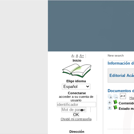
A-
A
A+
New search
Inicio
Información de
Editorial Ac
Elige idioma
Documentos di
Conectarse
acceder a su cuenta de
Ha
usuario
Contenido
Estado ma
Olvidé mi contraseña
Dirección