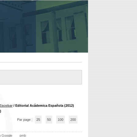
 Escobar
/ Editorial Acádemica Española (2012)
)
Par page :
25
50
100
200
n Google
pmb