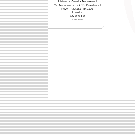
Biblioteca Virtual y Documental
Via Napo kilometro 2 1/2 Paso lateral
Puyo - Pastaza - Ecuador
Ecuador
032 889 118
contacto