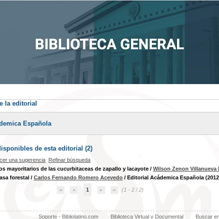
 la editorial
ádemica Española
sponibles de esta editorial (
2
)
cer una sugerencia
Refinar búsqueda
s mayoritarios de las cucurbitaceas de zapallo y lacayote
/
Wilson Zenon Villanueva
sa forestal
/
Carlos Fernando Romero Acevedo
/ Editorial Acádemica Española (2012
1
(1 - 2 / 2)
Soporte - Bibliolatino.com
Biblioteca Virtual y Documental
Buscar e