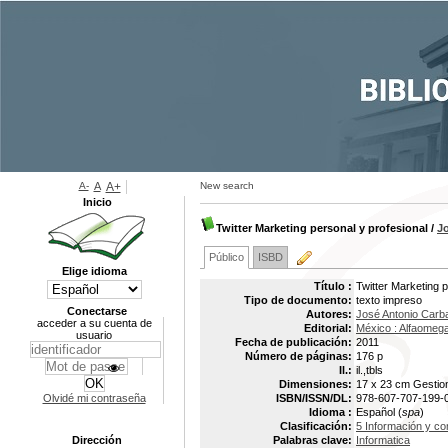
A-
A
A+
New search
Inicio
Twitter Marketing personal y profesional
/
Jo
Público
ISBD
Elige idioma
Título :
Twitter Marketing p
Tipo de documento:
texto impreso
Conectarse
Autores:
José Antonio Carba
acceder a su cuenta de
Editorial:
México : Alfaomeg
usuario
Fecha de publicación:
2011
Número de páginas:
176 p
Il.:
il.,tbls
Dimensiones:
17 x 23 cm Gestion
Olvidé mi contraseña
ISBN/ISSN/DL:
978-607-707-199-
Idioma :
Español (
spa
)
Clasificación:
5 Información y co
Dirección
Palabras clave:
Informatica