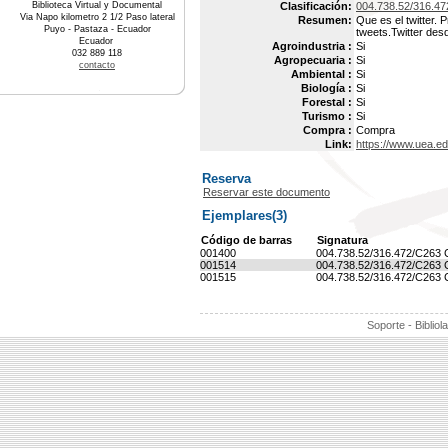
Biblioteca Virtual y Documental
Clasificación:
004.738.52/316.4
Via Napo kilometro 2 1/2 Paso lateral
Resumen:
Que es el twitter. 
Puyo - Pastaza - Ecuador
tweets.Twitter desd
Ecuador
Agroindustria :
Si
032 889 118
Agropecuaria :
Si
contacto
Ambiental :
Si
Biología :
Si
Forestal :
Si
Turismo :
Si
Compra :
Compra
Link:
https://www.uea.e
Reserva
Reservar este documento
Ejemplares(3)
Código de barras
Signatura
001400
004.738.52/316.472/C263 
001514
004.738.52/316.472/C263 
001515
004.738.52/316.472/C263 
Soporte - Bibliol