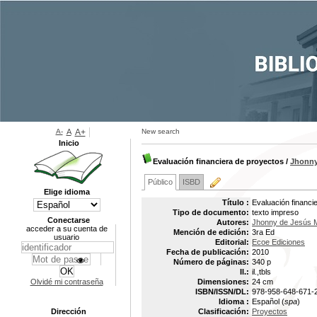
A-
A
A+
New search
Inicio
Evaluación financiera de proyectos
/
Jhonny
Público
ISBD
Elige idioma
Título :
Evaluación financi
Tipo de documento:
texto impreso
Conectarse
Autores:
Jhonny de Jesús 
acceder a su cuenta de
Mención de edición:
3ra Ed
usuario
Editorial:
Ecoe Ediciones
Fecha de publicación:
2010
Número de páginas:
340 p
Il.:
il.,tbls
Olvidé mi contraseña
Dimensiones:
24 cm
ISBN/ISSN/DL:
978-958-648-671-
Idioma :
Español (
spa
)
Dirección
Clasificación:
Proyectos