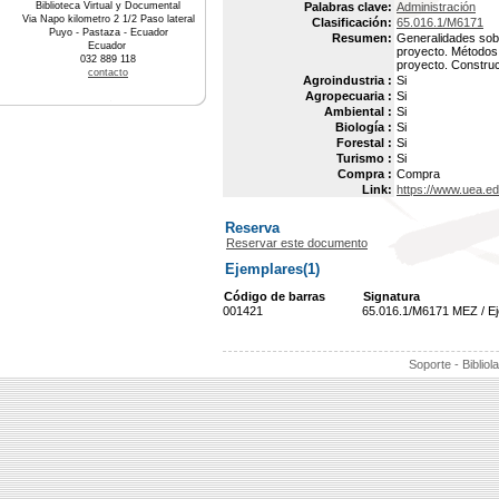
Biblioteca Virtual y Documental
Palabras clave:
Administración
Via Napo kilometro 2 1/2 Paso lateral
Clasificación:
65.016.1/M6171
Puyo - Pastaza - Ecuador
Resumen:
Generalidades sobr
Ecuador
proyecto. Métodos 
032 889 118
proyecto. Construcc
contacto
Agroindustria :
Si
Agropecuaria :
Si
Ambiental :
Si
Biología :
Si
Forestal :
Si
Turismo :
Si
Compra :
Compra
Link:
https://www.uea.e
Reserva
Reservar este documento
Ejemplares(1)
Código de barras
Signatura
001421
65.016.1/M6171 MEZ / E
Soporte - Bibliol