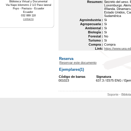
Biblioteca Virtual y Documental
Resumen:
Secreto del ueso. 
Via Napo kilometro 2 1/2 Paso lateral
Luxemburgo. Aleman
Puyo - Pastaza - Ecuador
IRlanda. Dinamarca
Ecuador
Estado Unidos, Can
032 889 118
Sudamérica
contacto
Agroindustria :
Si
Agropecuaria :
Si
Ambiental :
Si
Biología :
Si
Forestal :
No
Turismo :
Si
Compra :
Compra
Link:
https://www.uea.e
Reserva
Reservar este documento
Ejemplares(1)
Código de barras
Signatura
001023
637.3 / E575 ENG / Ejem
Soporte - Bibliol