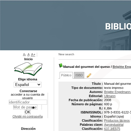
A-
A
A+
New search
Inicio
Manual del gourmet del queso
/
Brigitte En
Público
ISBD
Elige idioma
Título :
Manual del gourme
Tipo de documento:
texto impreso
Conectarse
Autores:
Brigitte Engelmann
acceder a su cuenta de
Editorial:
Ullmann
usuario
Fecha de publicación:
2008
Número de páginas:
600 p
Il.:
il.,tbls
ISBN/ISSN/DL:
978-3-8331-6122-
Olvidé mi contraseña
Idioma :
Español (
spa
)
Clasificación:
Productos lácteos
Palabras clave:
Agroindustrial
Dirección
Clasificación:
637.3/E575