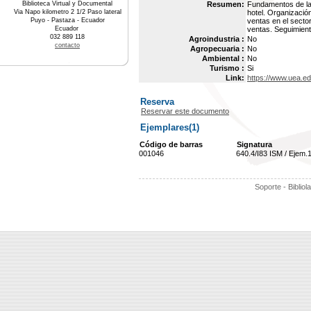
Biblioteca Virtual y Documental
Resumen:
Fundamentos de la 
Via Napo kilometro 2 1/2 Paso lateral
hotel. Organizació
Puyo - Pastaza - Ecuador
ventas en el sector
Ecuador
ventas. Seguimient
032 889 118
Agroindustria :
No
contacto
Agropecuaria :
No
Ambiental :
No
Turismo :
Si
Link:
https://www.uea.e
Reserva
Reservar este documento
Ejemplares(1)
Código de barras
Signatura
001046
640.4/I83 ISM / Ejem.
Soporte - Bibliol