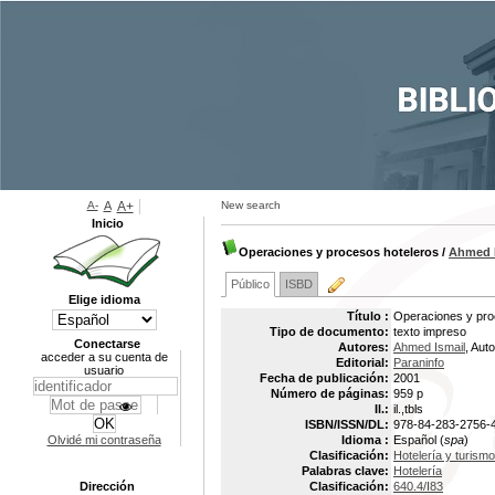
A-
A
A+
New search
Inicio
Operaciones y procesos hoteleros
/
Ahmed I
Público
ISBD
Elige idioma
Título :
Operaciones y pro
Tipo de documento:
texto impreso
Conectarse
Autores:
Ahmed Ismail
, Auto
acceder a su cuenta de
Editorial:
Paraninfo
usuario
Fecha de publicación:
2001
Número de páginas:
959 p
Il.:
il.,tbls
ISBN/ISSN/DL:
978-84-283-2756-
Olvidé mi contraseña
Idioma :
Español (
spa
)
Clasificación:
Hotelería y turismo
Palabras clave:
Hotelería
Dirección
Clasificación:
640.4/I83