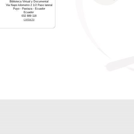
Biblioteca Virtual y Documental
Via Napo kilometro 2 1/2 Paso lateral
Puyo - Pastaza - Ecuador
Ecuador
032 889 118
contacto