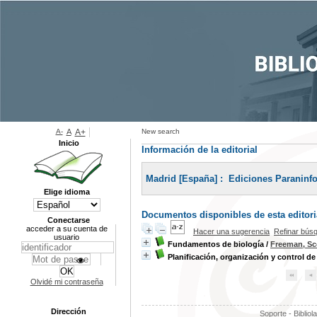
A-
A
A+
New search
Inicio
Información de la editorial
Madrid [España] : ‎ Ediciones Paraninfo
Elige idioma
Documentos disponibles de esta editoria
Conectarse
acceder a su cuenta de
Hacer una sugerencia
Refinar bús
usuario
Fundamentos de biología
/
Freeman, Sc
Planificación, organización y control d
Olvidé mi contraseña
Dirección
Soporte - Bibliol