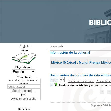
A-
A
A+
New search
Inicio
Información de la editorial
México [México] : Mundi Prensa México,
Elige idioma
Documentos disponibles de esta editoria
Conectarse
acceder a su cuenta de
Hacer una sugerencia
Refinar bús
usuario
Producción de árboles y arbustos de us
Olvidé mi contraseña
Soporte - Bibliol
Dirección