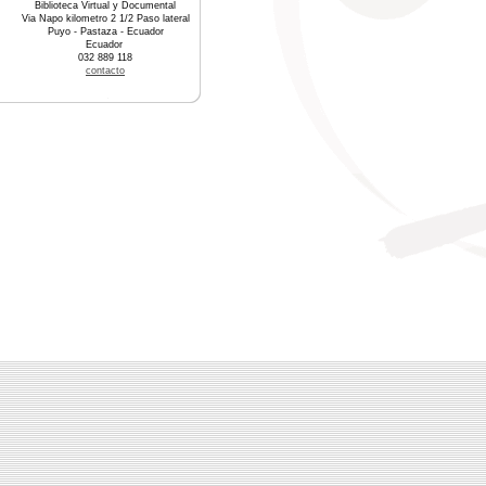
Biblioteca Virtual y Documental
Via Napo kilometro 2 1/2 Paso lateral
Puyo - Pastaza - Ecuador
Ecuador
032 889 118
contacto