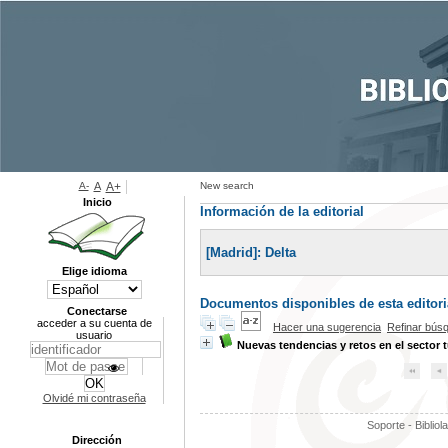
A-
A
A+
New search
Inicio
Información de la editorial
[Madrid]: Delta
Elige idioma
Documentos disponibles de esta editoria
Conectarse
acceder a su cuenta de
Hacer una sugerencia
Refinar bús
usuario
Nuevas tendencias y retos en el sector t
Olvidé mi contraseña
Soporte - Bibliol
Dirección