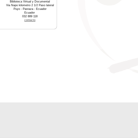
Biblioteca Virtual y Documental
Via Napo kilometro 2 1/2 Paso lateral
Puyo - Pastaza - Ecuador
Ecuador
032 889 118
contacto