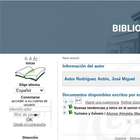
A-
A
A+
New search
Inicio
Información del autor
Autor Rodríguez Antón, José Miguel
Elige idioma
Documentos disponibles escritos por es
Conectarse
acceder a su cuenta de
Hacer una sugerencia
Refinar bús
usuario
Nuevas tendencias y retos en el sector t
Turismo y Género
/
Alonso Almeida, Mar
Olvidé mi contraseña
Dirección
Soporte - Bibliol