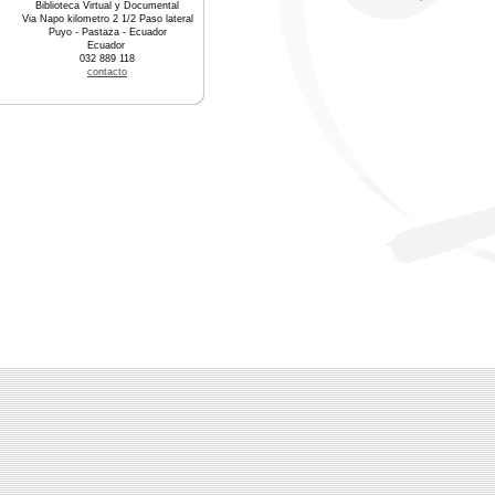
Biblioteca Virtual y Documental
Via Napo kilometro 2 1/2 Paso lateral
Puyo - Pastaza - Ecuador
Ecuador
032 889 118
contacto