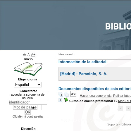
A-
A
A+
New search
Inicio
Información de la editorial
[Madrid] : Paraninfo, S. A.
Elige idioma
Documentos disponibles de esta editoria
Conectarse
acceder a su cuenta de
Hacer una sugerencia
Refinar bús
usuario
Curso de cocina profesional 1
/
Manuel 
Olvidé mi contraseña
Soporte - Bibliol
Dirección