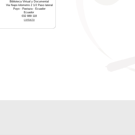
Biblioteca Virtual y Documental
Via Napo kilometro 2 1/2 Paso lateral
Puyo - Pastaza - Ecuador
Ecuador
032 889 118
contacto