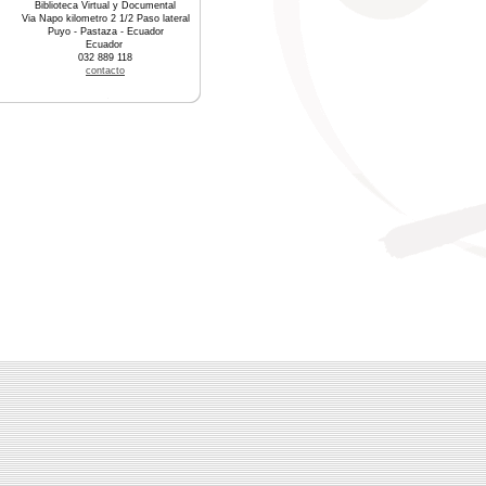
Biblioteca Virtual y Documental
Via Napo kilometro 2 1/2 Paso lateral
Puyo - Pastaza - Ecuador
Ecuador
032 889 118
contacto