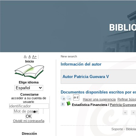
A-
A
A+
New search
Inicio
Información del autor
Autor Patricia Guevara V
Elige idioma
Documentos disponibles escritos por es
Conectarse
acceder a su cuenta de
Hacer una sugerencia
Refinar bús
usuario
Estadística Financiera
/
Patricia Guevara
Olvidé mi contraseña
Soporte - Bibliol
Dirección