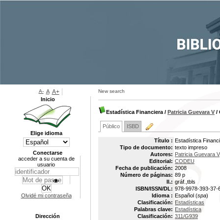
A-
A
A+
New search
Inicio
Estadística Financiera
/
Patricia Guevara V
/
Público
ISBD
Elige idioma
Título :
Estadística Financ
Tipo de documento:
texto impreso
Conectarse
Autores:
Patricia Guevara V
acceder a su cuenta de
Editorial:
CODEU
usuario
Fecha de publicación:
2008
Número de páginas:
89 p
Il.:
gráf.,tbls
ISBN/ISSN/DL:
978-9978-393-37-
Olvidé mi contraseña
Idioma :
Español (
spa
)
Clasificación:
Estadísticas
Palabras clave:
Estadística
Dirección
Clasificación:
311/G939