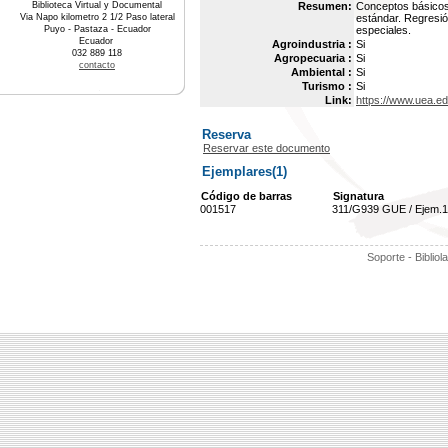
Biblioteca Virtual y Documental
Resumen:
Conceptos básicos d
Via Napo kilometro 2 1/2 Paso lateral
estándar. Regresió
Puyo - Pastaza - Ecuador
especiales.
Ecuador
Agroindustria :
Si
032 889 118
Agropecuaria :
Si
contacto
Ambiental :
Si
Turismo :
Si
Link:
https://www.uea.e
Reserva
Reservar este documento
Ejemplares(1)
Código de barras
Signatura
001517
311/G939 GUE / Ejem.1
Soporte - Bibliol