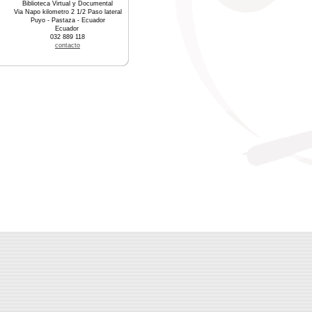
Biblioteca Virtual y Documental
Via Napo kilometro 2 1/2 Paso lateral
Puyo - Pastaza - Ecuador
Ecuador
032 889 118
contacto