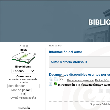
A-
A
A+
New search
Inicio
Información del autor
Autor Marcelo Alonso R
Elige idioma
Documentos disponibles escritos por es
Conectarse
acceder a su cuenta de
Hacer una sugerencia
Refinar bús
usuario
Introducción a la física mecánica y calor
Olvidé mi contraseña
Soporte - Bibliol
Dirección