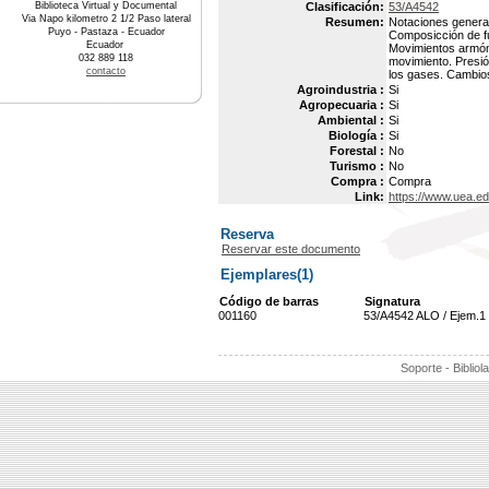
Biblioteca Virtual y Documental
Clasificación:
53/A4542
Via Napo kilometro 2 1/2 Paso lateral
Resumen:
Notaciones general
Puyo - Pastaza - Ecuador
Composicción de fu
Ecuador
Movimientos armónic
032 889 118
movimiento. Presión
contacto
los gases. Cambios
Agroindustria :
Si
Agropecuaria :
Si
Ambiental :
Si
Biología :
Si
Forestal :
No
Turismo :
No
Compra :
Compra
Link:
https://www.uea.e
Reserva
Reservar este documento
Ejemplares(1)
Código de barras
Signatura
001160
53/A4542 ALO / Ejem.1
Soporte - Bibliol