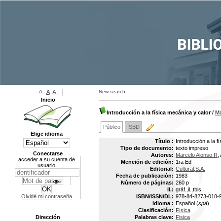
A-
A
A+
New search
Inicio
Introducción a la física mecánica y calor
/
Ma
Público
ISBD
Elige idioma
Título :
Introducción a la f
Tipo de documento:
texto impreso
Conectarse
Autores:
Marcelo Alonso R
,
acceder a su cuenta de
Mención de edición:
1ra Ed
usuario
Editorial:
Cultural,S.A.
Fecha de publicación:
1983
Número de páginas:
260 p
Il.:
gráf.,il.,tbls
Olvidé mi contraseña
ISBN/ISSN/DL:
978-84-8273-018-
Idioma :
Español (
spa
)
Clasificación:
Física
Dirección
Palabras clave:
Fisica