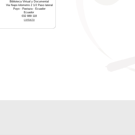
Biblioteca Virtual y Documental
Via Napo kilometro 2 1/2 Paso lateral
Puyo - Pastaza - Ecuador
Ecuador
032 889 118
contacto