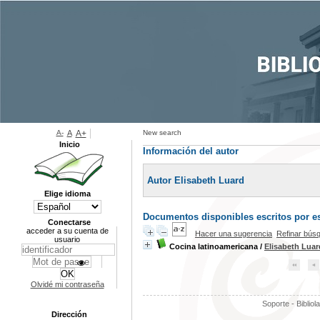
A-
A
A+
New search
Inicio
Información del autor
Autor Elisabeth Luard
Elige idioma
Documentos disponibles escritos por es
Conectarse
acceder a su cuenta de
Hacer una sugerencia
Refinar bús
usuario
Cocina latinoamericana
/
Elisabeth Luar
Olvidé mi contraseña
Soporte - Bibliol
Dirección