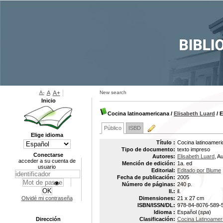
A-
A
A+
New search
Inicio
Cocina latinoamericana
/
Elisabeth Luard
/ 
Público
ISBD
Elige idioma
Título :
Cocina latinoameri
Tipo de documento:
texto impreso
Conectarse
Autores:
Elisabeth Luard
, A
acceder a su cuenta de
Mención de edición:
1a. ed
usuario
Editorial:
Editado por Blume
Fecha de publicación:
2005
Número de páginas:
240 p.
Il.:
il.
Olvidé mi contraseña
Dimensiones:
21 x 27 cm
ISBN/ISSN/DL:
978-84-8076-589-
Idioma :
Español (
spa
)
Dirección
Clasificación:
Cocina Latinoamer