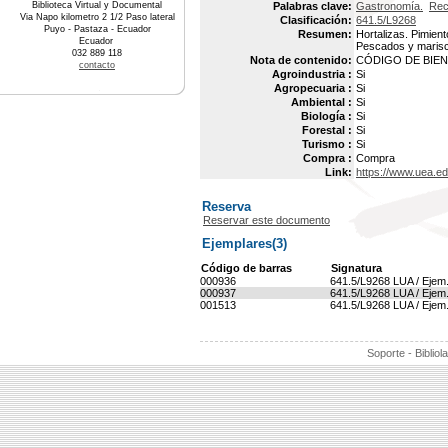
Biblioteca Virtual y Documental
Palabras clave:
Gastronomía.
Rec
Via Napo kilometro 2 1/2 Paso lateral
Clasificación:
641.5/L9268
Puyo - Pastaza - Ecuador
Resumen:
Hortalizas. Pimien
Ecuador
Pescados y marisc
032 889 118
Nota de contenido:
CÓDIGO DE BIEN 
contacto
Agroindustria :
Si
Agropecuaria :
Si
Ambiental :
Si
Biología :
Si
Forestal :
Si
Turismo :
Si
Compra :
Compra
Link:
https://www.uea.e
Reserva
Reservar este documento
Ejemplares(3)
Código de barras
Signatura
000936
641.5/L9268 LUA / Ejem
000937
641.5/L9268 LUA / Ejem
001513
641.5/L9268 LUA / Ejem
Soporte - Bibliol