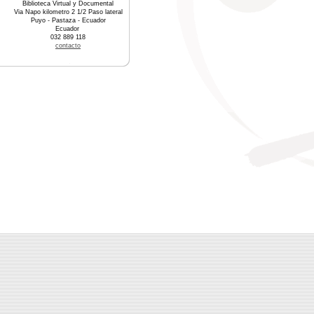
Biblioteca Virtual y Documental
Via Napo kilometro 2 1/2 Paso lateral
Puyo - Pastaza - Ecuador
Ecuador
032 889 118
contacto