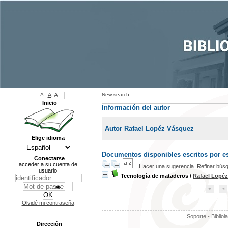
A-
A
A+
New search
Inicio
Información del autor
Autor Rafael Lopéz Vásquez
Elige idioma
Documentos disponibles escritos por es
Conectarse
acceder a su cuenta de
Hacer una sugerencia
Refinar bús
usuario
Tecnología de mataderos
/
Rafael Lopé
Olvidé mi contraseña
Soporte - Bibliol
Dirección