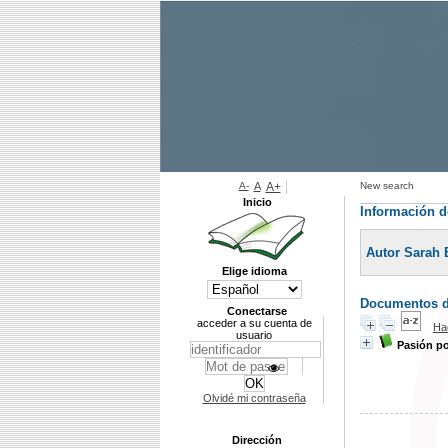
A-
A
A+
New search
Inicio
Información d
Autor Sarah 
Elige idioma
Documentos di
Conectarse
acceder a su cuenta de
Ha
usuario
Pasión po
Olvidé mi contraseña
Dirección