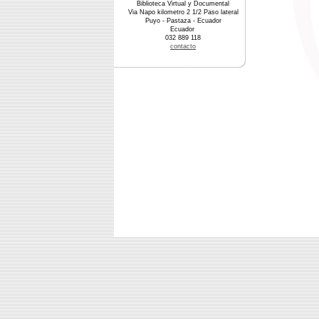
Biblioteca Virtual y Documental
Via Napo kilometro 2 1/2 Paso lateral
Puyo - Pastaza - Ecuador
Ecuador
032 889 118
contacto