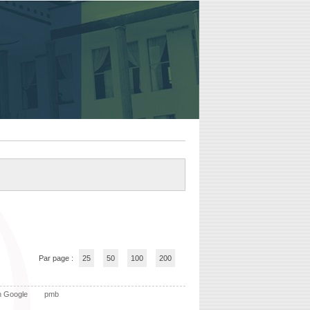
Par page :
25
50
100
200
n Google
pmb