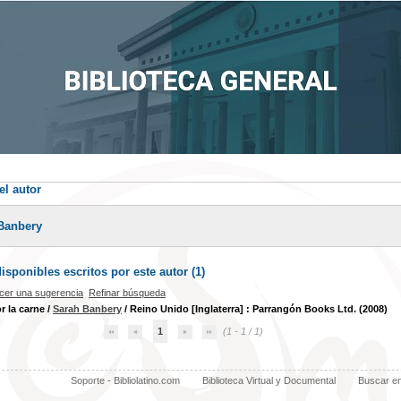
el autor
Banbery
sponibles escritos por este autor (
1
)
cer una sugerencia
Refinar búsqueda
r la carne
/
Sarah Banbery
/ Reino Unido [Inglaterra] : Parrangón Books Ltd. (2008)
1
(1 - 1 / 1)
Soporte - Bibliolatino.com
Biblioteca Virtual y Documental
Buscar e