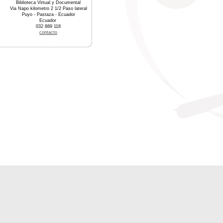
Biblioteca Virtual y Documental
Via Napo kilometro 2 1/2 Paso lateral
Puyo - Pastaza - Ecuador
Ecuador
032 889 118
contacto