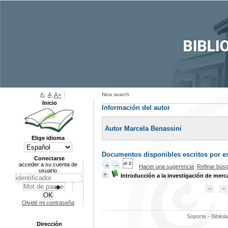
A-
A
A+
New search
Inicio
Información del autor
Autor Marcela Benassini
Elige idioma
Documentos disponibles escritos por es
Conectarse
acceder a su cuenta de
Hacer una sugerencia
Refinar bús
usuario
Introducción a la investigación de mer
Olvidé mi contraseña
Soporte - Bibliol
Dirección