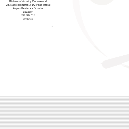
Biblioteca Virtual y Documental
Via Napo kilometro 2 1/2 Paso lateral
Puyo - Pastaza - Ecuador
Ecuador
032 889 118
contacto