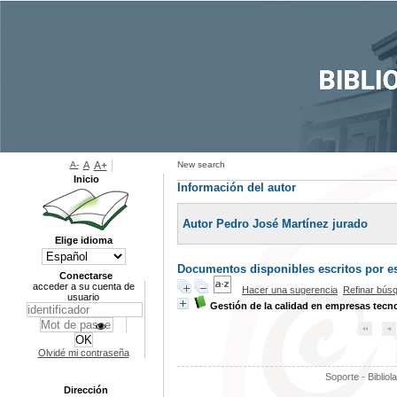
A-
A
A+
New search
Inicio
Información del autor
Autor Pedro José Martínez jurado
Elige idioma
Documentos disponibles escritos por es
Conectarse
acceder a su cuenta de
Hacer una sugerencia
Refinar bús
usuario
Gestión de la calidad en empresas tecn
Olvidé mi contraseña
Soporte - Bibliol
Dirección