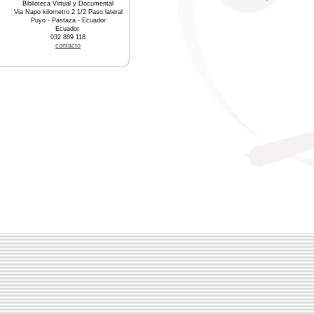
Biblioteca Virtual y Documental
Via Napo kilometro 2 1/2 Paso lateral
Puyo - Pastaza - Ecuador
Ecuador
032 889 118
contacto