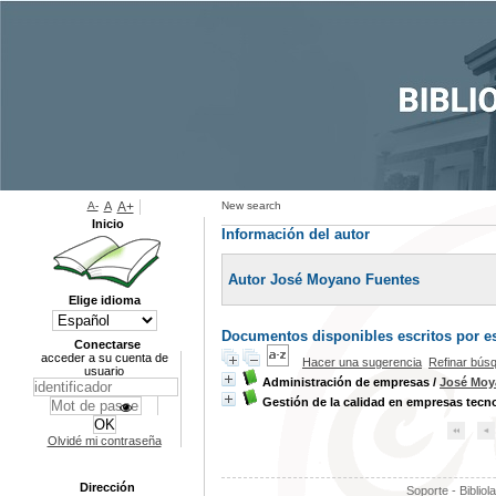
A-
A
A+
New search
Inicio
Información del autor
Autor José Moyano Fuentes
Elige idioma
Documentos disponibles escritos por es
Conectarse
acceder a su cuenta de
Hacer una sugerencia
Refinar bús
usuario
Administración de empresas
/
José Moy
Gestión de la calidad en empresas tecn
Olvidé mi contraseña
Dirección
Soporte - Bibliol