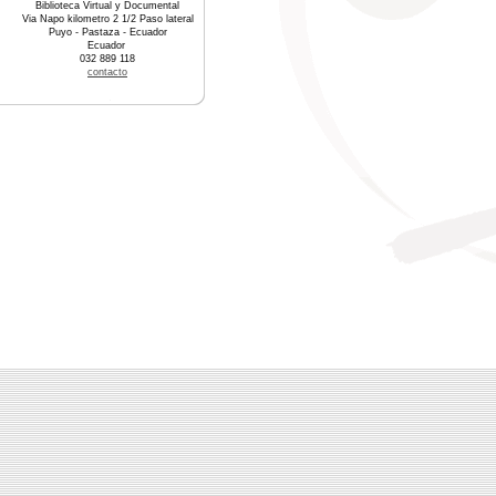
Biblioteca Virtual y Documental
Via Napo kilometro 2 1/2 Paso lateral
Puyo - Pastaza - Ecuador
Ecuador
032 889 118
contacto