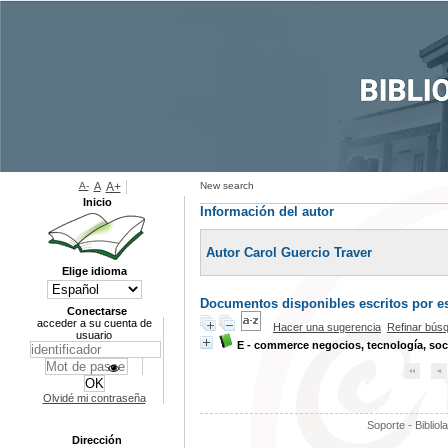
A-
A
A+
New search
Inicio
Información del autor
Autor Carol Guercio Traver
Elige idioma
Documentos disponibles escritos por es
Conectarse
acceder a su cuenta de
Hacer una sugerencia
Refinar bús
usuario
E - commerce negocios, tecnología, so
Olvidé mi contraseña
Soporte - Bibliol
Dirección