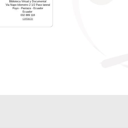
Biblioteca Virtual y Documental
Via Napo kilometro 2 1/2 Paso lateral
Puyo - Pastaza - Ecuador
Ecuador
032 889 118
contacto