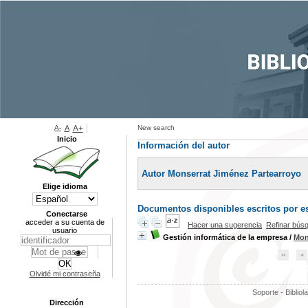
A-
A
A+
New search
Inicio
Información del autor
Autor Monserrat Jiménez Partearroyo
Elige idioma
Documentos disponibles escritos por es
Conectarse
acceder a su cuenta de
Hacer una sugerencia
Refinar bús
usuario
Gestión informática de la empresa
/
Mon
Olvidé mi contraseña
Soporte - Bibliol
Dirección