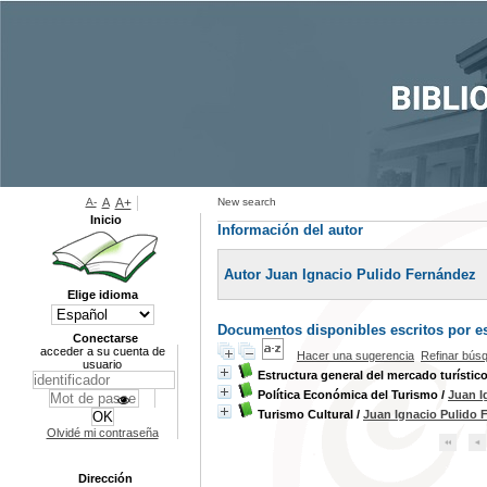
A-
A
A+
New search
Inicio
Información del autor
Autor Juan Ignacio Pulido Fernández
Elige idioma
Documentos disponibles escritos por es
Conectarse
acceder a su cuenta de
Hacer una sugerencia
Refinar bús
usuario
Estructura general del mercado turístic
Política Económica del Turismo
/
Juan I
Turismo Cultural
/
Juan Ignacio Pulido 
Olvidé mi contraseña
Dirección