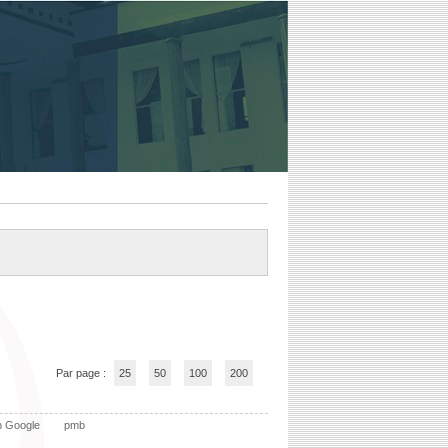
Par page :
25
50
100
200
n Google
pmb