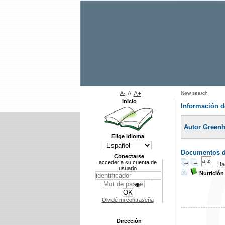
A-
A
A+
New search
Inicio
Información d
Autor Greenha
Elige idioma
Documentos di
Conectarse
acceder a su cuenta de
Ha
usuario
Nutrición
Olvidé mi contraseña
Dirección