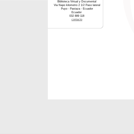
Biblioteca Virtual y Documental
Via Napo kilometro 2 1/2 Paso lateral
Puyo - Pastaza - Ecuador
Ecuador
032 889 118
contacto