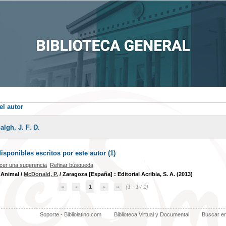
el autor
lgh, J. F. D.
sponibles escritos por este autor (
1
)
cer una sugerencia
Refinar búsqueda
 Animal
/
McDonald, P.
/ Zaragoza [España] : Editorial Acribia, S. A. (2013)
1
(1 - 1 / 1)
Soporte - Bibliolatino.com
Biblioteca Virtual y Documental
Buscar e