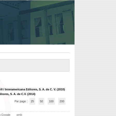
l / Interamericana Editores, S. A. de C. V. (2010)
itores, S. A. de C.V. (2014)
Par page :
25
50
100
200
n Google
pmb