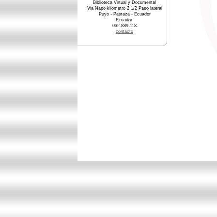
Biblioteca Virtual y Documental
Via Napo kilometro 2 1/2 Paso lateral
Puyo - Pastaza - Ecuador
Ecuador
032 889 118
contacto