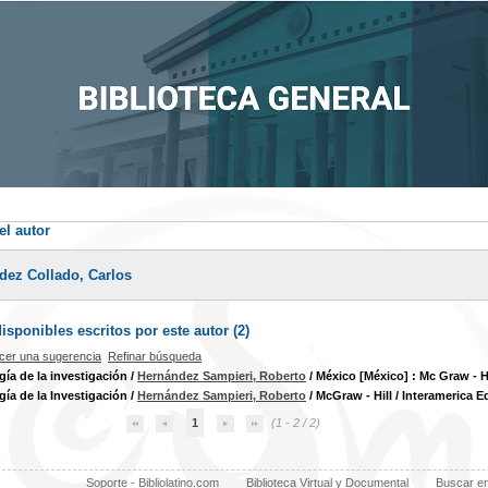
el autor
dez Collado, Carlos
sponibles escritos por este autor (
2
)
cer una sugerencia
Refinar búsqueda
ía de la investigación
/
Hernández Sampieri, Roberto
/ México [México] : Mc Graw - Hil
ía de la Investigación
/
Hernández Sampieri, Roberto
/ McGraw - Hill / Interamerica Ed
1
(1 - 2 / 2)
Soporte - Bibliolatino.com
Biblioteca Virtual y Documental
Buscar e