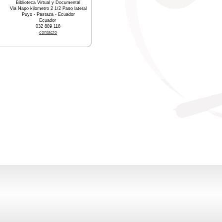
Biblioteca Virtual y Documental
Via Napo kilometro 2 1/2 Paso lateral
Puyo - Pastaza - Ecuador
Ecuador
032 889 118
contacto