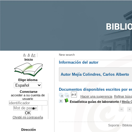
A-
A
A+
New search
Inicio
Información del autor
Autor Mejía Colindres, Carlos Alberto
Elige idioma
Documentos disponibles escritos por es
Conectarse
acceder a su cuenta de
Hacer una sugerencia
Refinar bús
usuario
Estadística guías de laboratorio
/
Mejía 
Olvidé mi contraseña
Soporte - Bibliol
Dirección