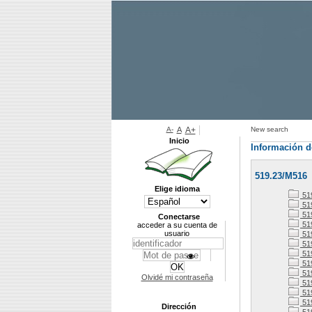
A-
A
A+
New search
Inicio
Información d
519.23/M516
Elige idioma
51
51
51
Conectarse
51
acceder a su cuenta de
usuario
519
51
51
51
51
Olvidé mi contraseña
51
51
51
Dirección