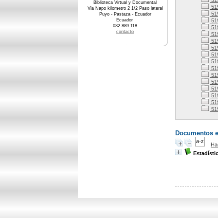
51
Biblioteca Virtual y Documental
51
Via Napo kilometro 2 1/2 Paso lateral
51
Puyo - Pastaza - Ecuador
Ecuador
51
032 889 118
51
contacto
51
51
51
51
51
51
51
51
51
51
51
51
Documentos en 
Ha
Estadísti