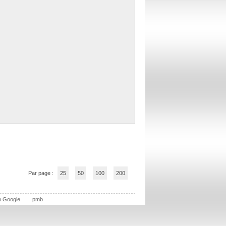
Par page :
25
50
100
200
n Google
pmb