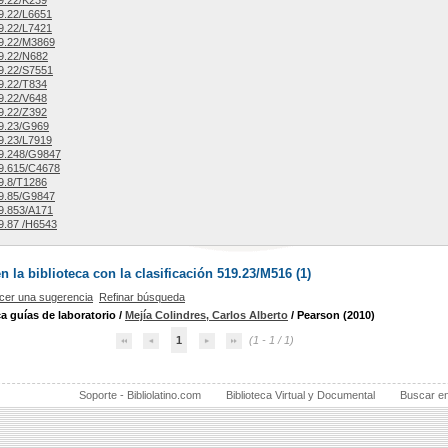
9.22/K239
9.22/L6651
9.22/L7421
9.22/M3869
9.22/N682
9.22/S7551
9.22/T834
9.22/V648
9.22/Z392
9.23/G969
9.23/L7919
9.248/G9847
9.615/C4678
9.8/T1286
9.85/G9847
9.853/A171
9.87 /H6543
la biblioteca con la clasificación 519.23/M516 (
1
)
cer una sugerencia
Refinar búsqueda
ca guías de laboratorio
/
Mejía Colindres, Carlos Alberto
/ Pearson (2010)
1
(1 - 1 / 1)
Soporte - Bibliolatino.com
Biblioteca Virtual y Documental
Buscar e