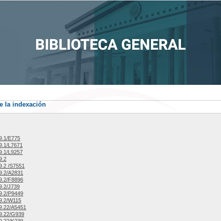
e la indexación
9.1/E775
9.1/L7671
9.1/L9257
9.2
.2 /S7551
9.2/A2831
9.2/F8896
9.2/J739
9.2/P9449
9.2/W115
9.22/A5451
9.22/G939