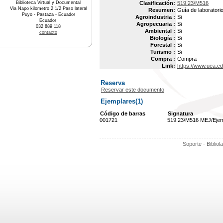
Biblioteca Virtual y Documental
Clasificación:
519.23/M516
Via Napo kilometro 2 1/2 Paso lateral
Resumen:
Guía de laboratori
Puyo - Pastaza - Ecuador
Agroindustria :
Si
Ecuador
Agropecuaria :
Si
032 889 118
Ambiental :
Si
contacto
Biología :
Si
Forestal :
Si
Turismo :
Si
Compra :
Compra
Link:
https://www.uea.ed
Reserva
Reservar este documento
Ejemplares(1)
Código de barras
Signatura
001721
519.23/M516 MEJ/Eje
Soporte - Bibliol