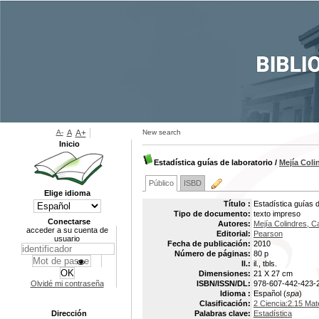
A-
A
A+
New search
Inicio
Estadística guías de laboratorio
/
Mejía Coli
Público
ISBD
Elige idioma
Título :
Estadística guías d
Tipo de documento:
texto impreso
Conectarse
Autores:
Mejía Colindres, Ca
acceder a su cuenta de
Editorial:
Pearson
usuario
Fecha de publicación:
2010
Número de páginas:
80 p
Il.:
il., tbls.
Dimensiones:
21 X 27 cm
Olvidé mi contraseña
ISBN/ISSN/DL:
978-607-442-423-
Idioma :
Español (
spa
)
Clasificación:
2 Ciencia:2.15 Mat
Dirección
Palabras clave:
Estadística