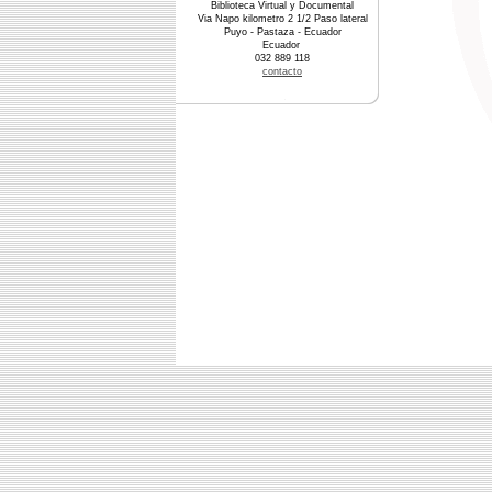
Biblioteca Virtual y Documental
Via Napo kilometro 2 1/2 Paso lateral
Puyo - Pastaza - Ecuador
Ecuador
032 889 118
contacto