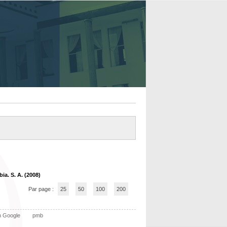
ia. S. A. (2008)
Par page :
25
50
100
200
n Google
pmb