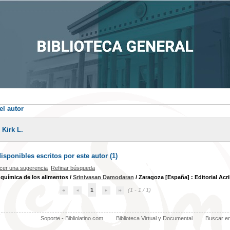
el autor
 Kirk L.
sponibles escritos por este autor (
1
)
cer una sugerencia
Refinar búsqueda
química de los alimentos
/
Srinivasan Damodaran
/ Zaragoza [España] : Editorial Acrib
1
(1 - 1 / 1)
Soporte - Bibliolatino.com
Biblioteca Virtual y Documental
Buscar e