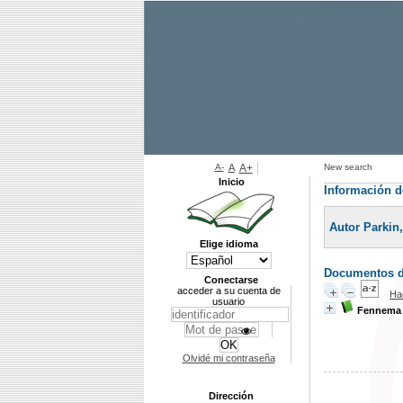
A-
A
A+
New search
Inicio
Información d
Autor Parkin,
Elige idioma
Documentos di
Conectarse
acceder a su cuenta de
Ha
usuario
Fennema 
Olvidé mi contraseña
Dirección