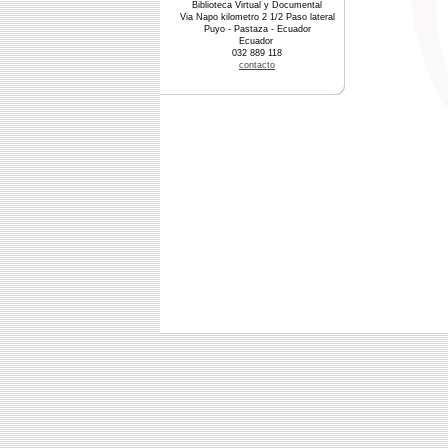
Biblioteca Virtual y Documental
Via Napo kilometro 2 1/2 Paso lateral
Puyo - Pastaza - Ecuador
Ecuador
032 889 118
contacto