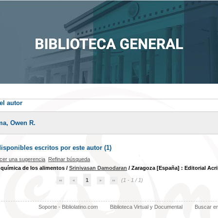
el autor
ma, Owen R.
sponibles escritos por este autor (
1
)
cer una sugerencia
Refinar búsqueda
química de los alimentos
/
Srinivasan Damodaran
/ Zaragoza [España] : Editorial Acrib
1
(1 - 1 / 1)
Soporte - Bibliolatino.com
Biblioteca Virtual y Documental
Buscar e