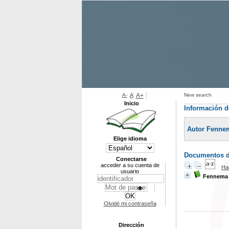
A-
A
A+
New search
Inicio
Información d
Autor Fenne
Elige idioma
Documentos di
Conectarse
acceder a su cuenta de
Ha
usuario
Fennema 
Olvidé mi contraseña
Dirección