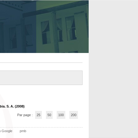
ia. S. A. (2008)
Par page :
25
50
100
200
n Google
pmb