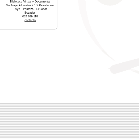
Biblioteca Virtual y Documental
Via Napo kilometro 2 1/2 Paso lateral
Puyo - Pastaza - Ecuador
Ecuador
032 889 118
contacto