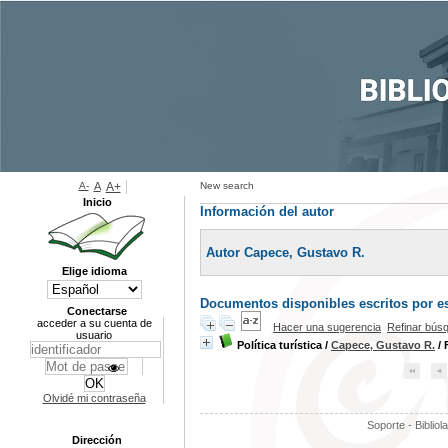
A-
A
A+
New search
Inicio
Información del autor
Autor Capece, Gustavo R.
Elige idioma
Documentos disponibles escritos por es
Conectarse
acceder a su cuenta de
Hacer una sugerencia
Refinar bús
usuario
Política turística
/
Capece, Gustavo R.
/ 
Olvidé mi contraseña
Soporte - Bibliol
Dirección