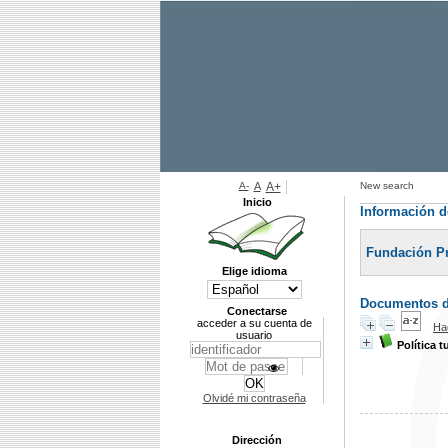
A-
A
A+
New search
Inicio
Información de
Fundación P
Elige idioma
Documentos di
Conectarse
acceder a su cuenta de
Ha
usuario
Política t
Olvidé mi contraseña
Dirección