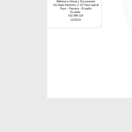
Biblioteca Virtual y Documental
Via Napo kilometro 2 1/2 Paso lateral
Puyo - Pastaza - Ecuador
Ecuador
032 889 118
contacto