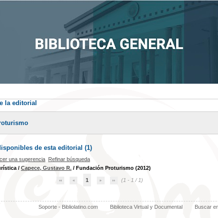
 la editorial
roturismo
sponibles de esta editorial (
1
)
cer una sugerencia
Refinar búsqueda
urística
/
Capece, Gustavo R.
/ Fundación Proturismo (2012)
1
(1 - 1 / 1)
Soporte - Bibliolatino.com
Biblioteca Virtual y Documental
Buscar e