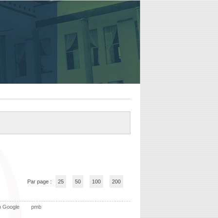
Par page :
25
50
100
200
n Google
pmb