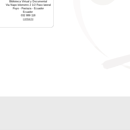
Biblioteca Virtual y Documental
Via Napo kilometro 2 1/2 Paso lateral
Puyo - Pastaza - Ecuador
Ecuador
032 889 118
contacto