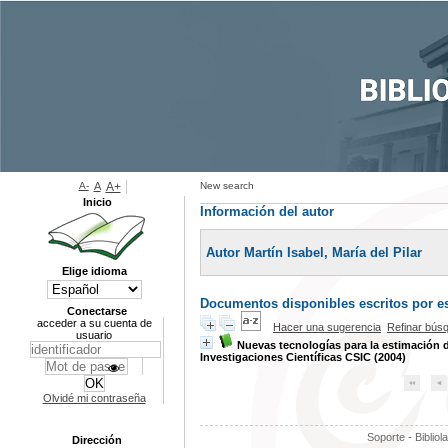
A-
A
A+
New search
Inicio
Información del autor
Autor Martín Isabel, María del Pilar
Elige idioma
Documentos disponibles escritos por es
Conectarse
acceder a su cuenta de
Hacer una sugerencia
Refinar bús
usuario
Nuevas tecnologías para la estimación d
Investigaciones Científicas CSIC (2004)
Olvidé mi contraseña
Soporte - Bibliol
Dirección