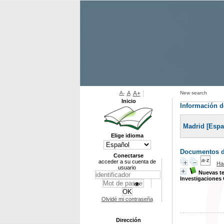
A-
A
A+
New search
Inicio
Información de
Madrid [Espa
Elige idioma
Documentos di
Conectarse
acceder a su cuenta de
Ha
usuario
Nuevas te
Investigaciones 
Olvidé mi contraseña
Dirección