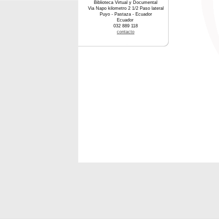
Biblioteca Virtual y Documental
Via Napo kilometro 2 1/2 Paso lateral
Puyo - Pastaza - Ecuador
Ecuador
032 889 118
contacto