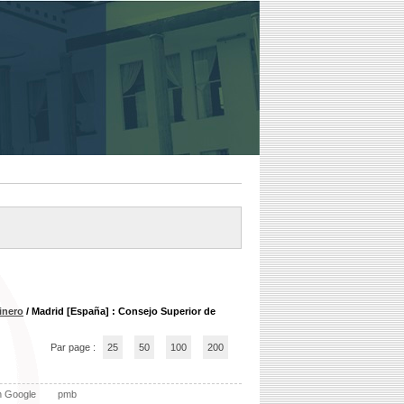
inero
/ Madrid [España] : Consejo Superior de
Par page :
25
50
100
200
n Google
pmb