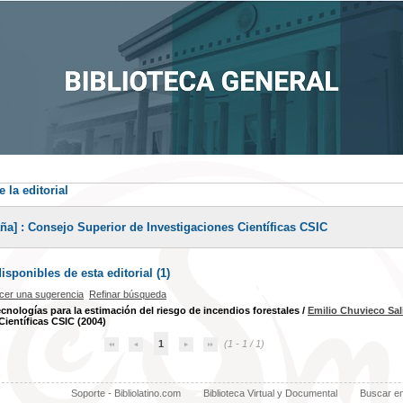
 la editorial
ña] : Consejo Superior de Investigaciones Científicas CSIC
sponibles de esta editorial (
1
)
cer una sugerencia
Refinar búsqueda
cnologías para la estimación del riesgo de incendios forestales
/
Emilio Chuvieco Sal
Científicas CSIC (2004)
1
(1 - 1 / 1)
Soporte - Bibliolatino.com
Biblioteca Virtual y Documental
Buscar e