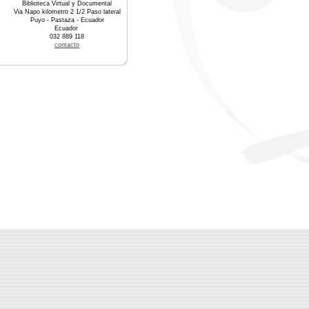
Biblioteca Virtual y Documental
Via Napo kilometro 2 1/2 Paso lateral
Puyo - Pastaza - Ecuador
Ecuador
032 889 118
contacto