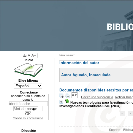
A-
A
A+
New search
Inicio
Información del autor
Autor Aguado, Inmaculada
Elige idioma
Documentos disponibles escritos por es
Conectarse
acceder a su cuenta de
Hacer una sugerencia
Refinar bús
usuario
Nuevas tecnologías para la estimación d
Investigaciones Científicas CSIC (2004)
Olvidé mi contraseña
Soporte - Bibliol
Dirección