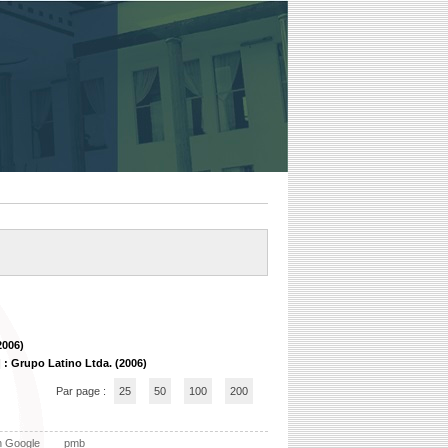
2006)
: Grupo Latino Ltda. (2006)
Par page :
25
50
100
200
n Google
pmb