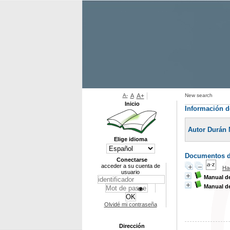
A-
A
A+
New search
Inicio
Información d
Autor Durán 
Elige idioma
Documentos di
Conectarse
acceder a su cuenta de
Ha
usuario
Manual de
Manual de
Olvidé mi contraseña
Dirección