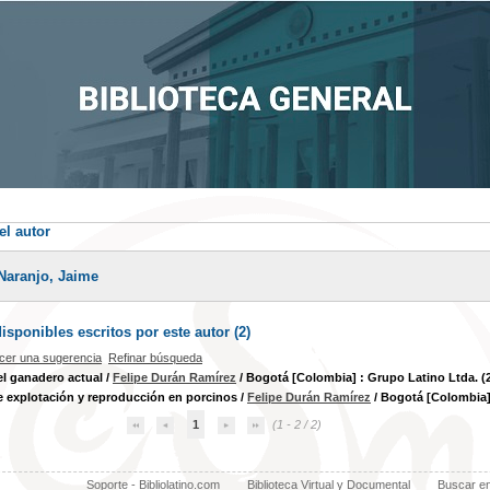
el autor
Naranjo, Jaime
sponibles escritos por este autor (
2
)
cer una sugerencia
Refinar búsqueda
l ganadero actual
/
Felipe Durán Ramírez
/ Bogotá [Colombia] : Grupo Latino Ltda. (
 explotación y reproducción en porcinos
/
Felipe Durán Ramírez
/ Bogotá [Colombia] 
1
(1 - 2 / 2)
Soporte - Bibliolatino.com
Biblioteca Virtual y Documental
Buscar e