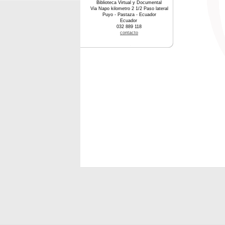
Biblioteca Virtual y Documental
Via Napo kilometro 2 1/2 Paso lateral
Puyo - Pastaza - Ecuador
Ecuador
032 889 118
contacto