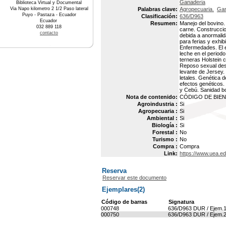
Ganaderia
Biblioteca Virtual y Documental
Via Napo kilometro 2 1/2 Paso lateral
Palabras clave:
Agropecuaria.
Gan
Puyo - Pastaza - Ecuador
Clasificación:
636/D963
Ecuador
Resumen:
Manejo del bovino
032 889 118
carne. Construccio
contacto
debida a anormalid
para ferias y exhi
Enfermedades. El e
leche en el periodo
terneras Holstein 
Reposo sexual desp
levante de Jersey.
letales. Genética 
efectos genéticos.
y Cebú. Sanidad bo
Nota de contenido:
CÓDIGO DE BIEN :
Agroindustria :
Si
Agropecuaria :
Si
Ambiental :
Si
Biología :
Si
Forestal :
No
Turismo :
No
Compra :
Compra
Link:
https://www.uea.e
Reserva
Reservar este documento
Ejemplares(2)
Código de barras
Signatura
000748
636/D963 DUR / Ejem.
000750
636/D963 DUR / Ejem.