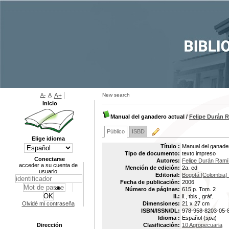
A-
A
A+
New search
Inicio
Manual del ganadero actual
/
Felipe Durán 
Público
ISBD
Elige idioma
Título :
Manual del ganade
Tipo de documento:
texto impreso
Conectarse
Autores:
Felipe Durán Ramí
acceder a su cuenta de
Mención de edición:
2a. ed
usuario
Editorial:
Bogotá [Colombia] 
Fecha de publicación:
2006
Número de páginas:
615 p. Tom. 2
Il.:
il., tbls., gráf.
Olvidé mi contraseña
Dimensiones:
21 x 27 cm
ISBN/ISSN/DL:
978-958-8203-05-
Idioma :
Español (
spa
)
Dirección
Clasificación:
10 Agropecuaria