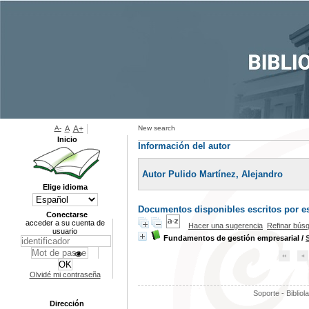
A-
A
A+
New search
Inicio
Información del autor
Autor Pulido Martínez, Alejandro
Elige idioma
Documentos disponibles escritos por es
Conectarse
acceder a su cuenta de
Hacer una sugerencia
Refinar bús
usuario
Fundamentos de gestión empresarial
/
Olvidé mi contraseña
Soporte - Bibliol
Dirección