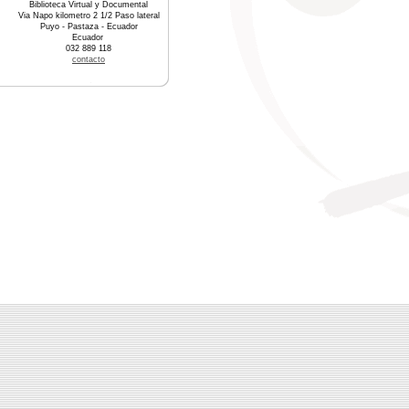
Biblioteca Virtual y Documental
Via Napo kilometro 2 1/2 Paso lateral
Puyo - Pastaza - Ecuador
Ecuador
032 889 118
contacto