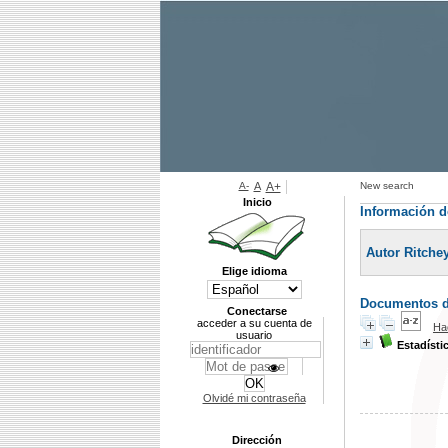
A-
A
A+
New search
Inicio
Información d
Autor Ritchey
Elige idioma
Documentos di
Conectarse
acceder a su cuenta de
Ha
usuario
Estadísti
Olvidé mi contraseña
Dirección