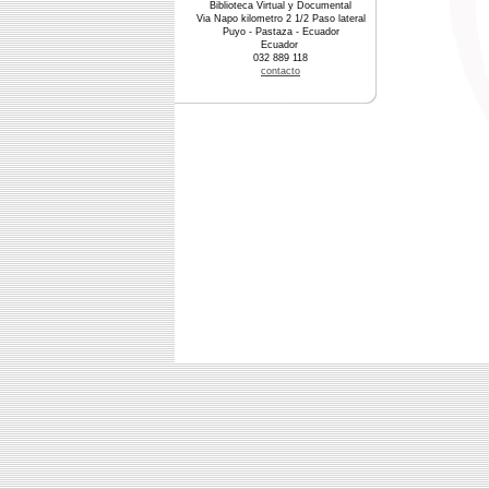
Biblioteca Virtual y Documental
Via Napo kilometro 2 1/2 Paso lateral
Puyo - Pastaza - Ecuador
Ecuador
032 889 118
contacto