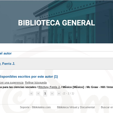
el autor
, Ferris J.
sponibles escritos por este autor (
1
)
cer una sugerencia
Refinar búsqueda
ca para las ciencias sociales
/
Ritchey, Ferris J.
/ México [México] : Mc Graw - Hill / Inte
1
(1 - 1 / 1)
Soporte - Bibliolatino.com
Biblioteca Virtual y Documental
Buscar e