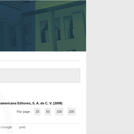
ramericana Editores, S. A. de C. V. (2008)
Par page :
25
50
100
200
n Google
pmb