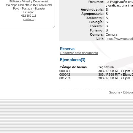
Biblioteca Virtual y Documental
Resumen:
La imaginación esta
Via Napo kilometro 2 1/2 Paso lateral
y gráficas: una im
Puyo - Pastaza - Ecuador
Agroindustria :
Si
Ecuador
Agropecuaria :
Si
032 889 118
Ambiental :
Si
contacto
Biología :
Si
Forestal :
Si
Turismo :
Si
Compra :
Compra
Link:
https://www.uea.e
Reserva
Reservar este documento
Ejemplares(3)
Código de barras
Signatura
000041
303 / R598 RIT / Ejem. 
000042
303 / R598 RIT / Ejem. 
001253
303 / R598 RIT / Ejem. 
Soporte - Bibliol