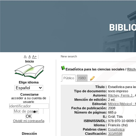
A-
A
A+
New search
Inicio
Estadística para las ciencias sociales
/
Ritche
Público
ISBD
Elige idioma
Título :
Estadística para la
Tipo de documento:
texto impreso
Conectarse
Autores:
Ritchey, Ferris J.
, 
acceder a su cuenta de
Mención de edición:
2 ed.
usuario
Editorial:
México [México] : M
Fecha de publicación:
2008
Número de páginas:
665 p
Il.:
Gráf; Tbls
Olvidé mi contraseña
ISBN/ISSN/DL:
978-970-10-6699-
Idioma :
Francés (
fre
)
Palabras clave:
Estadística
Dirección
Clasificación:
303/R598