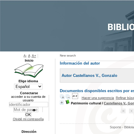
A-
A
A+
New search
Inicio
Información del autor
Autor Castellanos V., Gonzalo
Elige idioma
Documentos disponibles escritos por es
Conectarse
acceder a su cuenta de
Hacer una sugerencia
Refinar bús
usuario
Patrimonio cultural
/
Castellanos V., Go
Olvidé mi contraseña
Soporte - Bibliol
Dirección