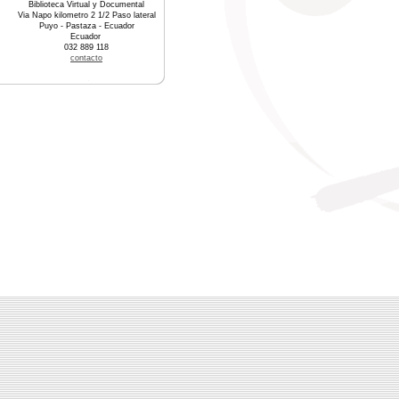
Biblioteca Virtual y Documental
Via Napo kilometro 2 1/2 Paso lateral
Puyo - Pastaza - Ecuador
Ecuador
032 889 118
contacto