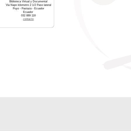
Biblioteca Virtual y Documental
Via Napo kilometro 2 1/2 Paso lateral
Puyo - Pastaza - Ecuador
Ecuador
032 889 118
contacto