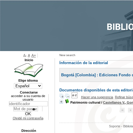
A-
A
A+
New search
Inicio
Información de la editorial
Bogotá [Colombia] : Ediciones Fondo 
Elige idioma
Documentos disponibles de esta editoria
Conectarse
acceder a su cuenta de
Hacer una sugerencia
Refinar bús
usuario
Patrimonio cultural
/
Castellanos V., Go
Olvidé mi contraseña
Soporte - Bibliol
Dirección