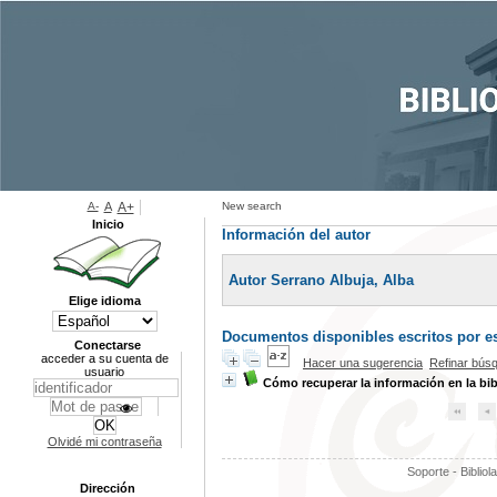
A-
A
A+
New search
Inicio
Información del autor
Autor Serrano Albuja, Alba
Elige idioma
Documentos disponibles escritos por es
Conectarse
acceder a su cuenta de
Hacer una sugerencia
Refinar bús
usuario
Cómo recuperar la información en la bib
Olvidé mi contraseña
Soporte - Bibliol
Dirección