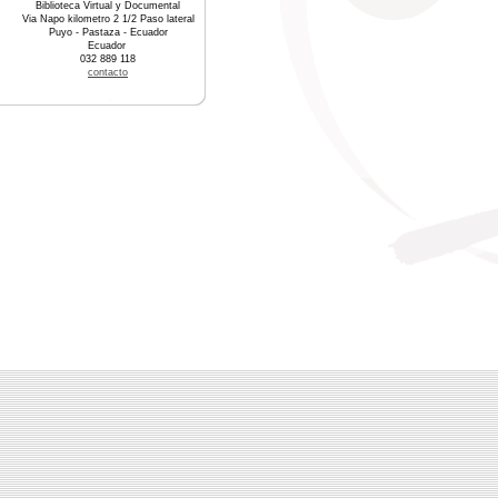
Biblioteca Virtual y Documental
Via Napo kilometro 2 1/2 Paso lateral
Puyo - Pastaza - Ecuador
Ecuador
032 889 118
contacto